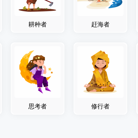
耕种者
赶海者
思考者
修行者