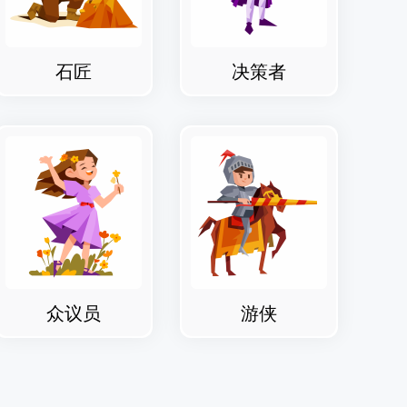
石匠
决策者
众议员
游侠