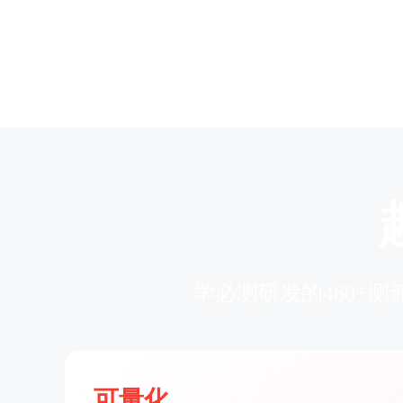
学必测研发的460+
可量化