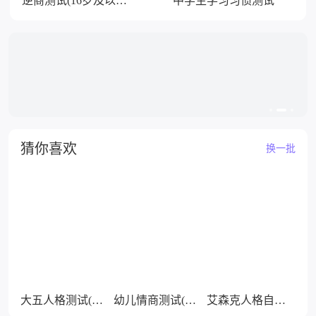
逆商测试(16岁及以上)
中学生学习习惯测试
猜你喜欢
换一批
大五人格测试(60题自测版)
幼儿情商测试(3-6岁)
艾森克人格自测(少年版)