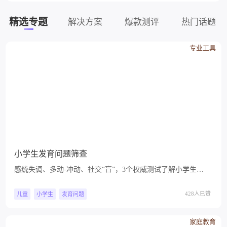
精选专题
解决方案
爆款测评
热门话题
专业工具
小学生发育问题筛查
感统失调、多动-冲动、社交“盲”，3个权威测试了解小学生常
见的发育类行为问题
428人已赞
儿童
小学生
发育问题
家庭教育