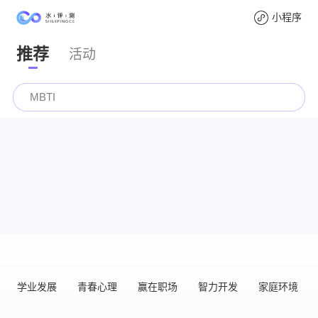
情商
小程序
关注领福利
心理健康
推荐
活动
青少年
MBTI
九型人格
智商
幼儿
学业发展
青春心理
赢在职场
智力开发
家庭环境